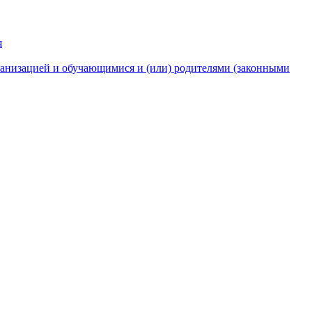
я
анизацией и обучающимися и (или) родителями (законными