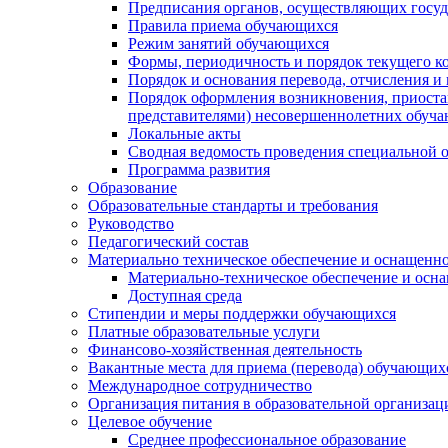
Предписания органов, осуществляющих госуда
Правила приема обучающихся
Режим занятий обучающихся
Формы, периодичность и порядок текущего к
Порядок и основания перевода, отчисления и
Порядок оформления возникновения, приоста
представителями) несовершеннолетних обуч
Локальные акты
Сводная ведомость проведения специальной 
Программа развития
Образование
Образовательные стандарты и требования
Руководство
Педагогический состав
Материально техническое обеспечение и оснащеннос
Материально-техническое обеспечение и осна
Доступная среда
Стипендии и меры поддержки обучающихся
Платные образовательные услуги
Финансово-хозяйственная деятельность
Вакантные места для приема (перевода) обучающих
Международное сотрудничество
Организация питания в образовательной организац
Целевое обучение
Среднее профессиональное образование