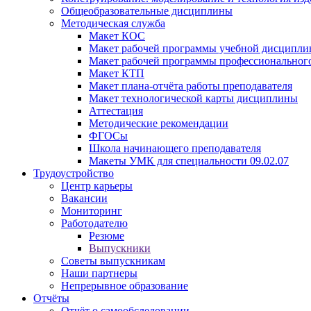
Общеобразовательные дисциплины
Методическая служба
Макет КОС
Макет рабочей программы учебной дисципл
Макет рабочей программы профессиональног
Макет КТП
Макет плана-отчёта работы преподавателя
Макет технологической карты дисциплины
Аттестация
Методические рекомендации
ФГОСы
Школа начинающего преподавателя
Макеты УМК для специальности 09.02.07
Трудоустройство
Центр карьеры
Вакансии
Мониторинг
Работодателю
Резюме
Выпускники
Советы выпускникам
Наши партнеры
Непрерывное образование
Отчёты
Отчёт о самообследовании