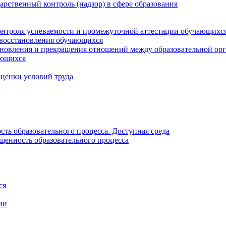
рственный контроль (надзор) в сфере образования
онтроля успеваемости и промежуточной аттестации обучающихс
 восстановления обучающихся
новления и прекращения отношений между образовательной орг
ающихся
оценки условий труда
ть образовательного процесса. Доступная среда
щенность образовательного процесса
ся
ии