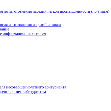
логия изготовления изделий легкой промышленности (по видам)
огия изготовления изделий из кожи
вание
ние информационных систем
еля несовершеннолетнего абитуриента
ршеннолетнего абитуриента