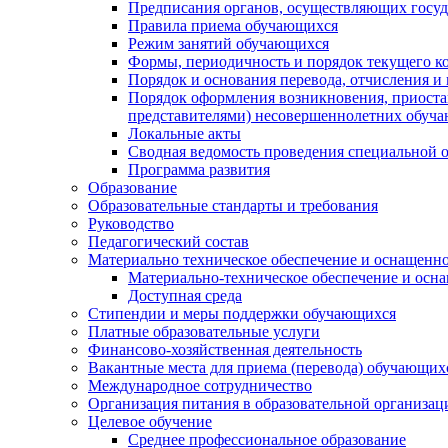
Предписания органов, осуществляющих госуда
Правила приема обучающихся
Режим занятий обучающихся
Формы, периодичность и порядок текущего к
Порядок и основания перевода, отчисления и
Порядок оформления возникновения, приоста
представителями) несовершеннолетних обуч
Локальные акты
Сводная ведомость проведения специальной 
Программа развития
Образование
Образовательные стандарты и требования
Руководство
Педагогический состав
Материально техническое обеспечение и оснащеннос
Материально-техническое обеспечение и осна
Доступная среда
Стипендии и меры поддержки обучающихся
Платные образовательные услуги
Финансово-хозяйственная деятельность
Вакантные места для приема (перевода) обучающих
Международное сотрудничество
Организация питания в образовательной организац
Целевое обучение
Среднее профессиональное образование