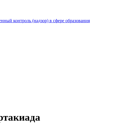
нный контроль (надзор) в сфере образования
ртакиада