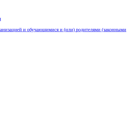
я
анизацией и обучающимися и (или) родителями (законными