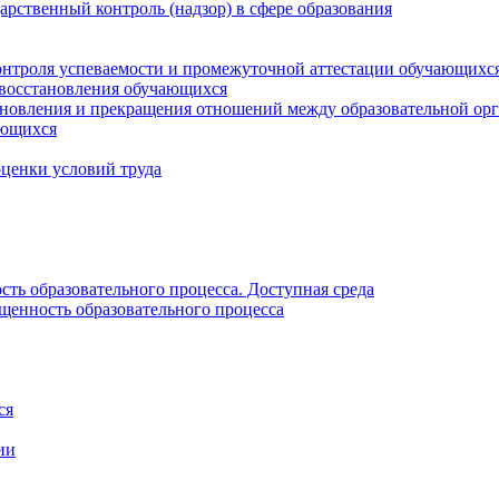
рственный контроль (надзор) в сфере образования
онтроля успеваемости и промежуточной аттестации обучающихс
 восстановления обучающихся
новления и прекращения отношений между образовательной орг
ающихся
оценки условий труда
ть образовательного процесса. Доступная среда
щенность образовательного процесса
ся
ии