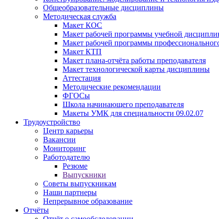
Общеобразовательные дисциплины
Методическая служба
Макет КОС
Макет рабочей программы учебной дисципл
Макет рабочей программы профессиональног
Макет КТП
Макет плана-отчёта работы преподавателя
Макет технологической карты дисциплины
Аттестация
Методические рекомендации
ФГОСы
Школа начинающего преподавателя
Макеты УМК для специальности 09.02.07
Трудоустройство
Центр карьеры
Вакансии
Мониторинг
Работодателю
Резюме
Выпускники
Советы выпускникам
Наши партнеры
Непрерывное образование
Отчёты
Отчёт о самообследовании