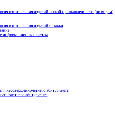
логия изготовления изделий легкой промышленности (по видам)
огия изготовления изделий из кожи
вание
ние информационных систем
еля несовершеннолетнего абитуриента
ршеннолетнего абитуриента