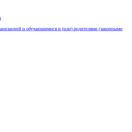
я
анизацией и обучающимися и (или) родителями (законными