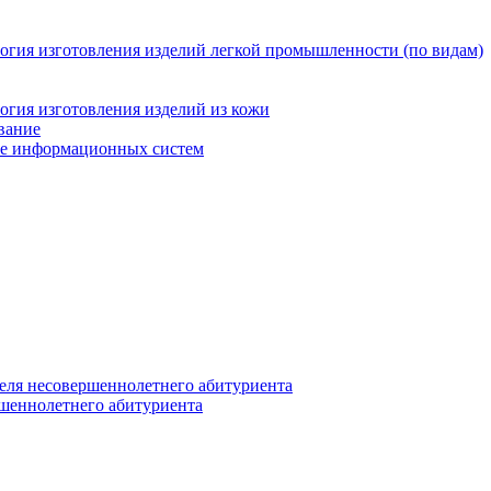
логия изготовления изделий легкой промышленности (по видам)
огия изготовления изделий из кожи
вание
ние информационных систем
еля несовершеннолетнего абитуриента
ршеннолетнего абитуриента