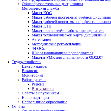
Общеобразовательные дисциплины
Методическая служба
Макет КОС
Макет рабочей программы учебной дисципл
Макет рабочей программы профессиональног
Макет КТП
Макет плана-отчёта работы преподавателя
Макет технологической карты дисциплины
Аттестация
Методические рекомендации
ФГОСы
Школа начинающего преподавателя
Макеты УМК для специальности 09.02.07
Трудоустройство
Центр карьеры
Вакансии
Мониторинг
Работодателю
Резюме
Выпускники
Советы выпускникам
Наши партнеры
Непрерывное образование
Отчёты
Отчёт о самообследовании