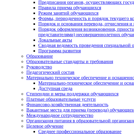
Предписания органов, осуществляющих госуда
Правила приема обучающихся
Режим занятий обучающихся
Формы, периодичность и порядок текущего к
Порядок и основания перевода, отчисления и
Порядок оформления возникновения, приоста
представителями) несовершеннолетних обуч
Локальные акты
Сводная ведомость проведения специальной 
Программа развития
Образование
Образовательные стандарты и требования
Руководство
Педагогический состав
Материально техническое обеспечение и оснащеннос
Материально-техническое обеспечение и осна
Доступная среда
Стипендии и меры поддержки обучающихся
Платные образовательные услуги
Финансово-хозяйственная деятельность
Вакантные места для приема (перевода) обучающих
Международное сотрудничество
Организация питания в образовательной организац
Целевое обучение
Среднее профессиональное образование