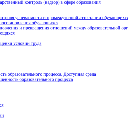
рственный контроль (надзор) в сфере образования
онтроля успеваемости и промежуточной аттестации обучающихс
 восстановления обучающихся
новления и прекращения отношений между образовательной орг
ающихся
оценки условий труда
ть образовательного процесса. Доступная среда
щенность образовательного процесса
ся
ии