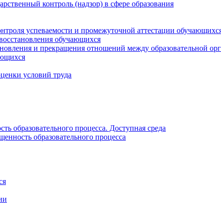
рственный контроль (надзор) в сфере образования
онтроля успеваемости и промежуточной аттестации обучающихс
 восстановления обучающихся
новления и прекращения отношений между образовательной орг
ающихся
оценки условий труда
ть образовательного процесса. Доступная среда
щенность образовательного процесса
ся
ии