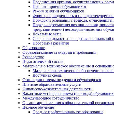
Предписания органов, осуществляющих госуда
Правила приема обучающихся
Режим занятий обучающихся
Формы, периодичность и порядок текущего к
Порядок и основания перевода, отчисления и
Порядок оформления возникновения, приоста
представителями) несовершеннолетних обуч
Локальные акты
Сводная ведомость проведения специальной 
Программа развития
Образование
Образовательные стандарты и требования
Руководство
Педагогический состав
Материально техническое обеспечение и оснащеннос
Материально-техническое обеспечение и осна
Доступная среда
Стипендии и меры поддержки обучающихся
Платные образовательные услуги
Финансово-хозяйственная деятельность
Вакантные места для приема (перевода) обучающих
Международное сотрудничество
Организация питания в образовательной организац
Целевое обучение
Среднее профессиональное образование