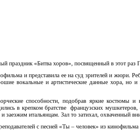
ионный праздник «Битва хоров», посвященный в э
офильма и представила ее на суд зрителей и жюри. Ре
рошие вокальные и артистические данные хора, но и
орческие способности, подобрав яркие костюмы и
ились в крепком братстве французских мушкетеров, о
и заезжим итальянцам. Зал то затихал, охваченный вн
реподавателей с песней «Ты – человек» из кинофильм