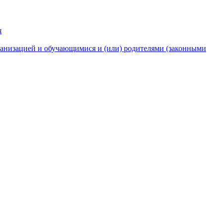
я
анизацией и обучающимися и (или) родителями (законными