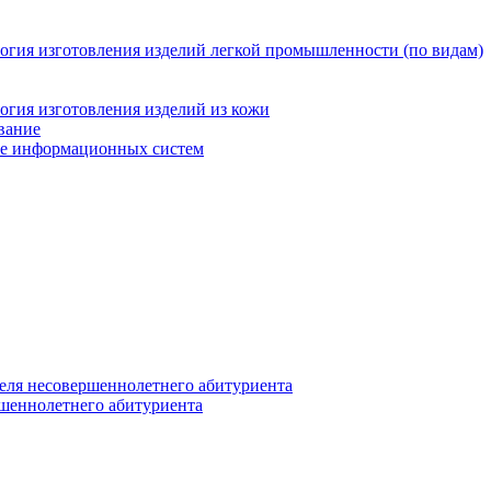
логия изготовления изделий легкой промышленности (по видам)
огия изготовления изделий из кожи
вание
ние информационных систем
еля несовершеннолетнего абитуриента
ршеннолетнего абитуриента