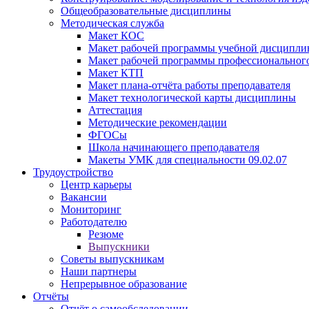
Общеобразовательные дисциплины
Методическая служба
Макет КОС
Макет рабочей программы учебной дисципл
Макет рабочей программы профессиональног
Макет КТП
Макет плана-отчёта работы преподавателя
Макет технологической карты дисциплины
Аттестация
Методические рекомендации
ФГОСы
Школа начинающего преподавателя
Макеты УМК для специальности 09.02.07
Трудоустройство
Центр карьеры
Вакансии
Мониторинг
Работодателю
Резюме
Выпускники
Советы выпускникам
Наши партнеры
Непрерывное образование
Отчёты
Отчёт о самообследовании