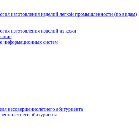
логия изготовления изделий легкой промышленности (по видам)
огия изготовления изделий из кожи
вание
ние информационных систем
еля несовершеннолетнего абитуриента
ршеннолетнего абитуриента