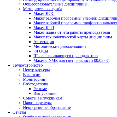
Общеобразовательные дисциплины
Методическая служба
Макет КОС
Макет рабочей программы учебной дисципл
Макет рабочей программы профессиональног
Макет КТП
Макет плана-отчёта работы преподавателя
Макет технологической карты дисциплины
Аттестация
Методические рекомендации
ФГОСы
Школа начинающего преподавателя
Макеты УМК для специальности 09.02.07
Трудоустройство
Центр карьеры
Вакансии
Мониторинг
Работодателю
Резюме
Выпускники
Советы выпускникам
Наши партнеры
Непрерывное образование
Отчёты
Отчёт о самообследовании