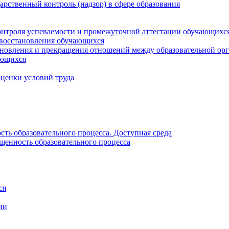
рственный контроль (надзор) в сфере образования
онтроля успеваемости и промежуточной аттестации обучающихс
 восстановления обучающихся
новления и прекращения отношений между образовательной орг
ающихся
оценки условий труда
ть образовательного процесса. Доступная среда
щенность образовательного процесса
ся
ии