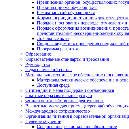
Предписания органов, осуществляющих госуда
Правила приема обучающихся
Режим занятий обучающихся
Формы, периодичность и порядок текущего к
Порядок и основания перевода, отчисления и
Порядок оформления возникновения, приоста
представителями) несовершеннолетних обуч
Локальные акты
Сводная ведомость проведения специальной 
Программа развития
Образование
Образовательные стандарты и требования
Руководство
Педагогический состав
Материально техническое обеспечение и оснащеннос
Материально-техническое обеспечение и осна
Доступная среда
Стипендии и меры поддержки обучающихся
Платные образовательные услуги
Финансово-хозяйственная деятельность
Вакантные места для приема (перевода) обучающих
Международное сотрудничество
Организация питания в образовательной организац
Целевое обучение
Среднее профессиональное образование