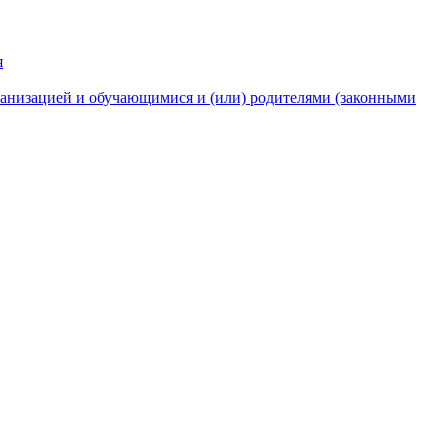
я
анизацией и обучающимися и (или) родителями (законными