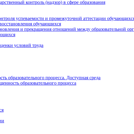
рственный контроль (надзор) в сфере образования
онтроля успеваемости и промежуточной аттестации обучающихс
 восстановления обучающихся
новления и прекращения отношений между образовательной орг
ающихся
оценки условий труда
ть образовательного процесса. Доступная среда
щенность образовательного процесса
ся
ии