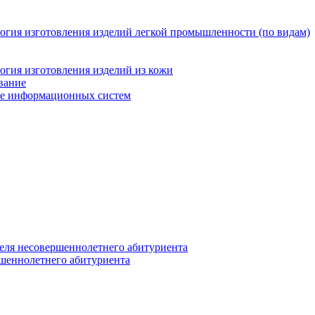
логия изготовления изделий легкой промышленности (по видам)
огия изготовления изделий из кожи
вание
ние информационных систем
еля несовершеннолетнего абитуриента
ршеннолетнего абитуриента