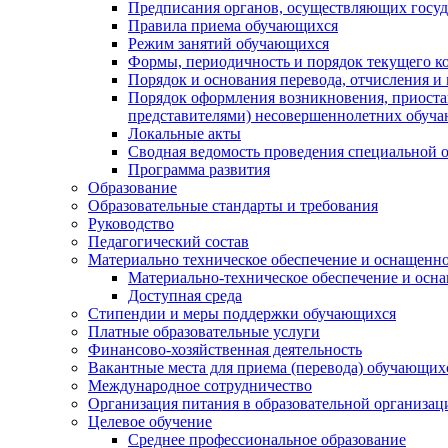
Предписания органов, осуществляющих госуда
Правила приема обучающихся
Режим занятий обучающихся
Формы, периодичность и порядок текущего к
Порядок и основания перевода, отчисления и
Порядок оформления возникновения, приоста
представителями) несовершеннолетних обуч
Локальные акты
Сводная ведомость проведения специальной 
Программа развития
Образование
Образовательные стандарты и требования
Руководство
Педагогический состав
Материально техническое обеспечение и оснащеннос
Материально-техническое обеспечение и осна
Доступная среда
Стипендии и меры поддержки обучающихся
Платные образовательные услуги
Финансово-хозяйственная деятельность
Вакантные места для приема (перевода) обучающих
Международное сотрудничество
Организация питания в образовательной организац
Целевое обучение
Среднее профессиональное образование