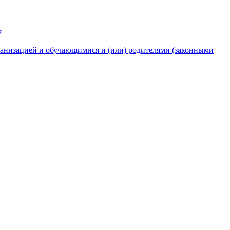
я
анизацией и обучающимися и (или) родителями (законными