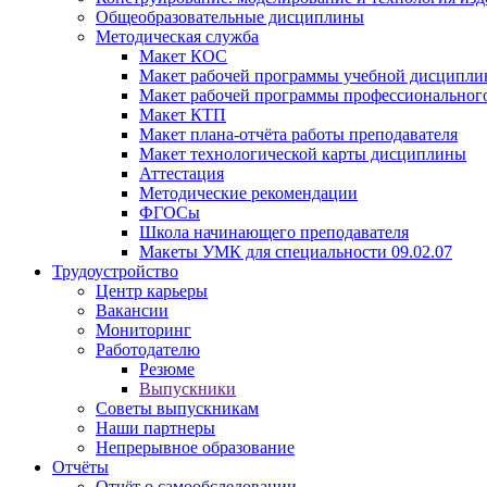
Общеобразовательные дисциплины
Методическая служба
Макет КОС
Макет рабочей программы учебной дисципл
Макет рабочей программы профессиональног
Макет КТП
Макет плана-отчёта работы преподавателя
Макет технологической карты дисциплины
Аттестация
Методические рекомендации
ФГОСы
Школа начинающего преподавателя
Макеты УМК для специальности 09.02.07
Трудоустройство
Центр карьеры
Вакансии
Мониторинг
Работодателю
Резюме
Выпускники
Советы выпускникам
Наши партнеры
Непрерывное образование
Отчёты
Отчёт о самообследовании