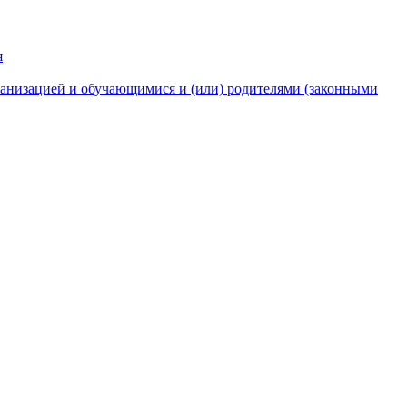
я
анизацией и обучающимися и (или) родителями (законными