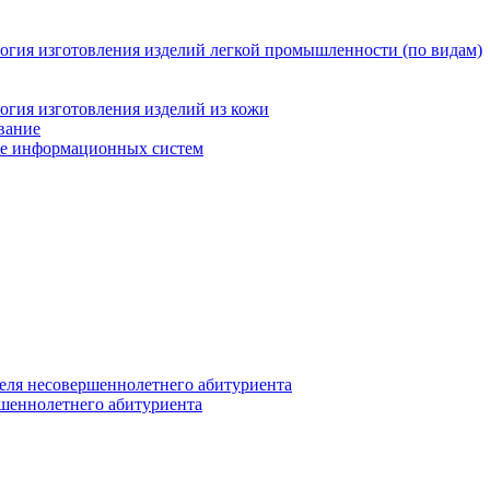
логия изготовления изделий легкой промышленности (по видам)
огия изготовления изделий из кожи
вание
ние информационных систем
еля несовершеннолетнего абитуриента
ршеннолетнего абитуриента