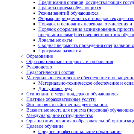
Предписания органов, осуществляющих госуда
Правила приема обучающихся
Режим занятий обучающихся
Формы, периодичность и порядок текущего к
Порядок и основания перевода, отчисления и
Порядок оформления возникновения, приоста
представителями) несовершеннолетних обуч
Локальные акты
Сводная ведомость проведения специальной 
Программа развития
Образование
Образовательные стандарты и требования
Руководство
Педагогический состав
Материально техническое обеспечение и оснащеннос
Материально-техническое обеспечение и осна
Доступная среда
Стипендии и меры поддержки обучающихся
Платные образовательные услуги
Финансово-хозяйственная деятельность
Вакантные места для приема (перевода) обучающих
Международное сотрудничество
Организация питания в образовательной организац
Целевое обучение
Среднее профессиональное образование