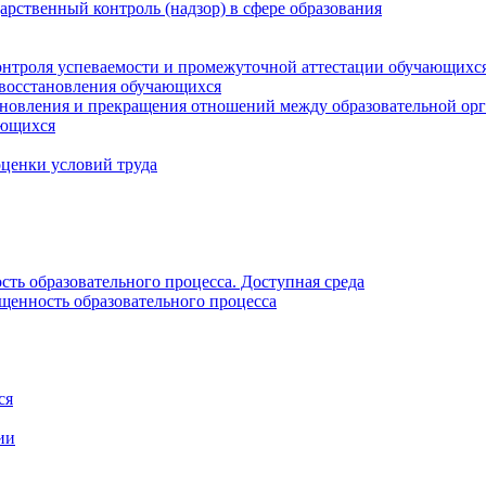
рственный контроль (надзор) в сфере образования
онтроля успеваемости и промежуточной аттестации обучающихс
 восстановления обучающихся
новления и прекращения отношений между образовательной орг
ающихся
оценки условий труда
ть образовательного процесса. Доступная среда
щенность образовательного процесса
ся
ии