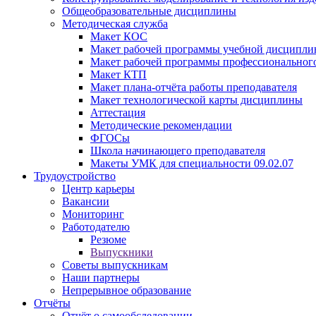
Общеобразовательные дисциплины
Методическая служба
Макет КОС
Макет рабочей программы учебной дисципл
Макет рабочей программы профессиональног
Макет КТП
Макет плана-отчёта работы преподавателя
Макет технологической карты дисциплины
Аттестация
Методические рекомендации
ФГОСы
Школа начинающего преподавателя
Макеты УМК для специальности 09.02.07
Трудоустройство
Центр карьеры
Вакансии
Мониторинг
Работодателю
Резюме
Выпускники
Советы выпускникам
Наши партнеры
Непрерывное образование
Отчёты
Отчёт о самообследовании