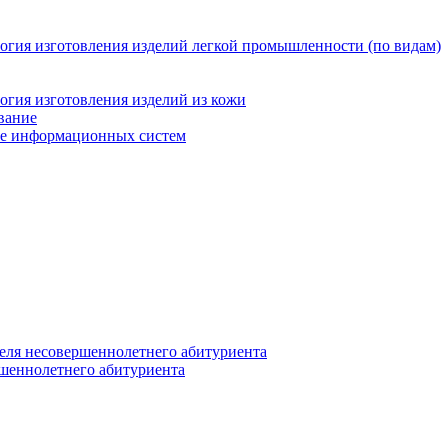
логия изготовления изделий легкой промышленности (по видам)
огия изготовления изделий из кожи
вание
ние информационных систем
еля несовершеннолетнего абитуриента
ршеннолетнего абитуриента