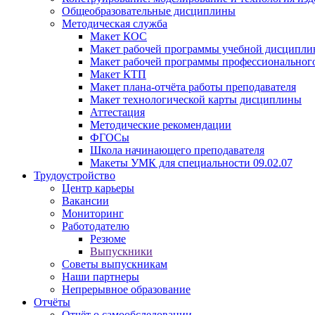
Общеобразовательные дисциплины
Методическая служба
Макет КОС
Макет рабочей программы учебной дисципл
Макет рабочей программы профессиональног
Макет КТП
Макет плана-отчёта работы преподавателя
Макет технологической карты дисциплины
Аттестация
Методические рекомендации
ФГОСы
Школа начинающего преподавателя
Макеты УМК для специальности 09.02.07
Трудоустройство
Центр карьеры
Вакансии
Мониторинг
Работодателю
Резюме
Выпускники
Советы выпускникам
Наши партнеры
Непрерывное образование
Отчёты
Отчёт о самообследовании