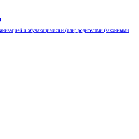
я
анизацией и обучающимися и (или) родителями (законными