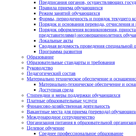
Предписания органов, осуществляющих госуда
Правила приема обучающихся
Режим занятий обучающихся
Формы, периодичность и порядок текущего к
Порядок и основания перевода, отчисления и
Порядок оформления возникновения, приоста
представителями) несовершеннолетних обуч
Локальные акты
Сводная ведомость проведения специальной 
Программа развития
Образование
Образовательные стандарты и требования
Руководство
Педагогический состав
Материально техническое обеспечение и оснащеннос
Материально-техническое обеспечение и осна
Доступная среда
Стипендии и меры поддержки обучающихся
Платные образовательные услуги
Финансово-хозяйственная деятельность
Вакантные места для приема (перевода) обучающих
Международное сотрудничество
Организация питания в образовательной организац
Целевое обучение
Среднее профессиональное образование