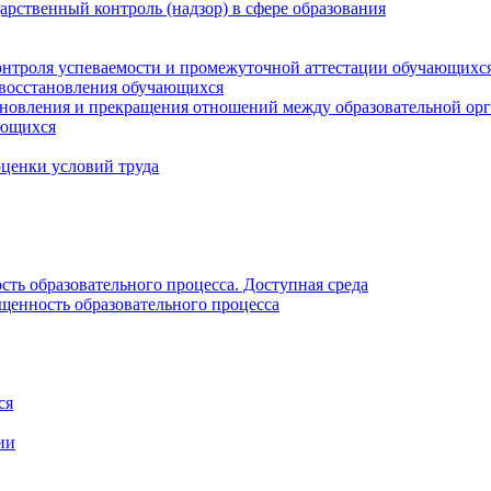
рственный контроль (надзор) в сфере образования
онтроля успеваемости и промежуточной аттестации обучающихс
 восстановления обучающихся
новления и прекращения отношений между образовательной орг
ающихся
оценки условий труда
ть образовательного процесса. Доступная среда
щенность образовательного процесса
ся
ии