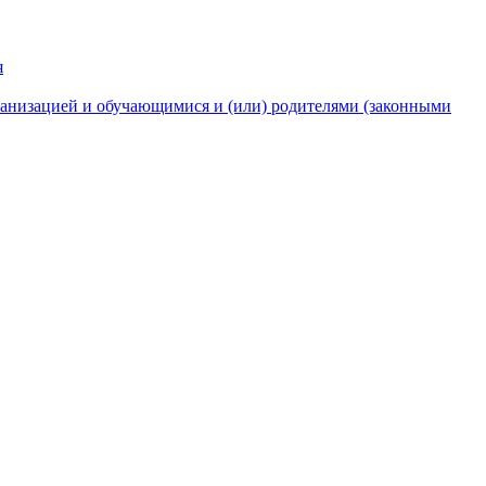
я
анизацией и обучающимися и (или) родителями (законными