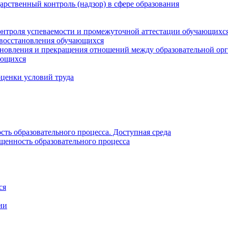
рственный контроль (надзор) в сфере образования
онтроля успеваемости и промежуточной аттестации обучающихс
 восстановления обучающихся
новления и прекращения отношений между образовательной орг
ающихся
оценки условий труда
ть образовательного процесса. Доступная среда
щенность образовательного процесса
ся
ии