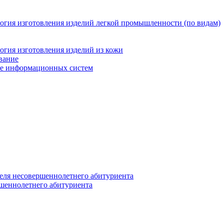
логия изготовления изделий легкой промышленности (по видам)
огия изготовления изделий из кожи
вание
ние информационных систем
еля несовершеннолетнего абитуриента
ршеннолетнего абитуриента