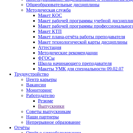
Общеобразовательные дисциплины
Методическая служба
Макет КОС
Макет рабочей программы учебной дисципл
Макет рабочей программы профессиональног
Макет КТП
Макет плана-отчёта работы преподавателя
Макет технологической карты дисциплины
Аттестация
Методические рекомендации
ФГОСы
Школа начинающего преподавателя
Макеты УМК для специальности 09.02.07
Трудоустройство
Центр карьеры
Вакансии
Мониторинг
Работодателю
Резюме
Выпускники
Советы выпускникам
Наши партнеры
Непрерывное образование
Отчёты
Отчёт о самообследовании