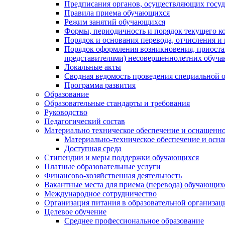
Предписания органов, осуществляющих госуда
Правила приема обучающихся
Режим занятий обучающихся
Формы, периодичность и порядок текущего к
Порядок и основания перевода, отчисления и
Порядок оформления возникновения, приоста
представителями) несовершеннолетних обуч
Локальные акты
Сводная ведомость проведения специальной 
Программа развития
Образование
Образовательные стандарты и требования
Руководство
Педагогический состав
Материально техническое обеспечение и оснащеннос
Материально-техническое обеспечение и осна
Доступная среда
Стипендии и меры поддержки обучающихся
Платные образовательные услуги
Финансово-хозяйственная деятельность
Вакантные места для приема (перевода) обучающих
Международное сотрудничество
Организация питания в образовательной организац
Целевое обучение
Среднее профессиональное образование