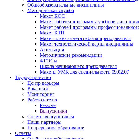
Общеобразовательные дисциплины
Методическая служба
Макет КОС
Макет рабочей программы учебной дисципл
Макет рабочей программы профессиональног
Макет КТП
Макет плана-отчёта работы преподавателя
Макет технологической карты дисциплины
Аттестация
Методические рекомендации
ФГОСы
Школа начинающего преподавателя
Макеты УМК для специальности 09.02.07
Трудоустройство
Центр карьеры
Вакансии
Мониторинг
Работодателю
Резюме
Выпускники
Советы выпускникам
Наши партнеры
Непрерывное образование
Отчёты
Отчёт о самообследовании