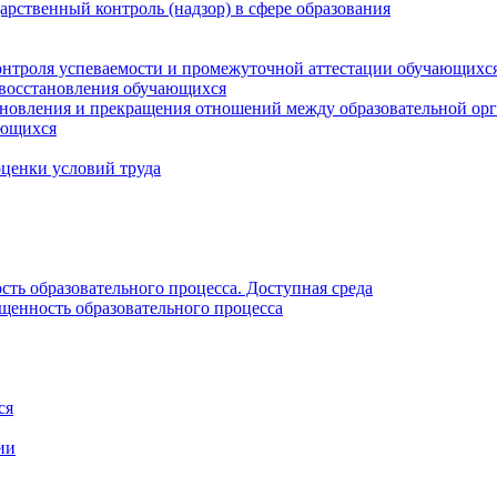
рственный контроль (надзор) в сфере образования
онтроля успеваемости и промежуточной аттестации обучающихс
 восстановления обучающихся
новления и прекращения отношений между образовательной орг
ающихся
оценки условий труда
ть образовательного процесса. Доступная среда
щенность образовательного процесса
ся
ии