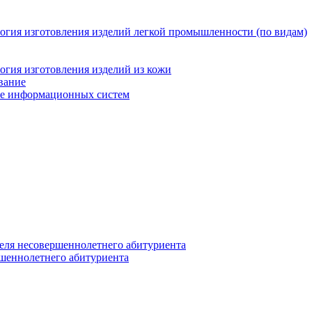
логия изготовления изделий легкой промышленности (по видам)
огия изготовления изделий из кожи
вание
ние информационных систем
еля несовершеннолетнего абитуриента
ршеннолетнего абитуриента