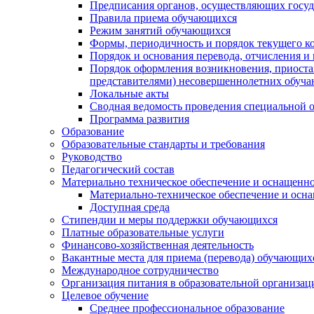
Предписания органов, осуществляющих госуда
Правила приема обучающихся
Режим занятий обучающихся
Формы, периодичность и порядок текущего к
Порядок и основания перевода, отчисления и
Порядок оформления возникновения, приоста
представителями) несовершеннолетних обуч
Локальные акты
Сводная ведомость проведения специальной 
Программа развития
Образование
Образовательные стандарты и требования
Руководство
Педагогический состав
Материально техническое обеспечение и оснащеннос
Материально-техническое обеспечение и осна
Доступная среда
Стипендии и меры поддержки обучающихся
Платные образовательные услуги
Финансово-хозяйственная деятельность
Вакантные места для приема (перевода) обучающих
Международное сотрудничество
Организация питания в образовательной организац
Целевое обучение
Среднее профессиональное образование