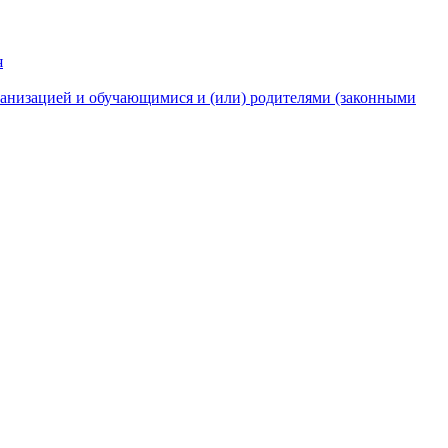
я
анизацией и обучающимися и (или) родителями (законными